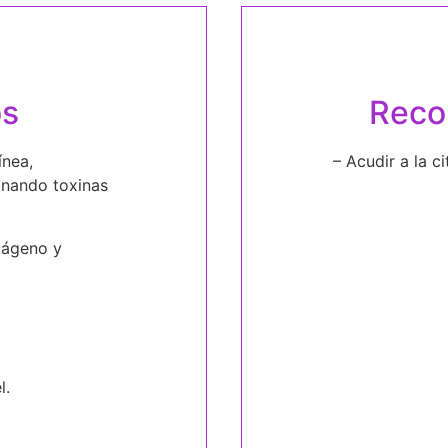
os
Reco
ínea,
– Acudir a la c
minando toxinas
lágeno y
l.